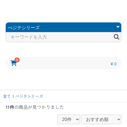
0
￥0
全て
|
べジテシリーズ
11件
の商品が見つかりました