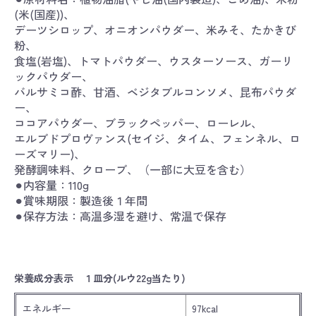
(米(国産))、
デーツシロップ、オニオンパウダー、米みそ、たかきび
粉、
食塩(岩塩)、トマトパウダー、ウスターソース、ガーリ
ックパウダー、
バルサミコ酢、甘酒、ベジタブルコンソメ、昆布パウダ
ー、
ココアパウダー、ブラックペッパー、ローレル、
エルブドプロヴァンス(セイジ、タイム、フェンネル、ロ
ーズマリー)、
発酵調味料、クローブ、（一部に大豆を含む）
⚫︎内容量：110g
⚫︎賞味期限：製造後１年間
⚫︎保存方法：高温多湿を避け、常温で保存
栄養成分表示 １皿分(ルウ22g当たり)
エネルギー
97kcal