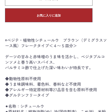
お気に入りに追加
◉ベジテ・植物性シチュールウ ブラウン（デミグラスソ
ース風）フレークタイプ＜４〜５皿分＞
デーツの甘みと赤味噌のうま味を活かし、ベジタブルコ
ンソメと香り高いスパイス、
バルサミコ酢で仕上げた深い味わいが特長です。
◆動物性原料不使用
◆うま味調味料、着色料、香料など不使用
◆アレルギー特定原材料等27品目を含む原料不使用
◆グルテンフリータイプ
⚫︎名称：シチュールウ
⚫︎原材料名：植物油脂(やし油(国内製造)、こめ油)、米粉