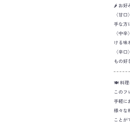
🌶️ 
〈甘口
手な方
〈中辛
ける味
〈辛口
もの好
🍽️ 
このフ
手軽に
様々な
ことが