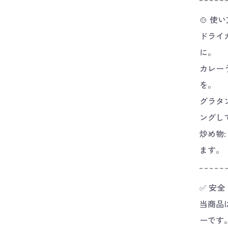
🍲 使
ドライ
に。
カレー
を。
グラタ
ングし
炒め物
ます。
✅ 安全
当商品
ーです