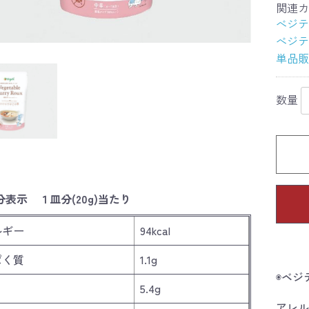
関連カ
べジテ
べジテ
単品販
数量
表示 １皿分(20g)当たり
ルギー
94kcal
ぱく質
1.1g
◉ベジ
5.4g
アレル