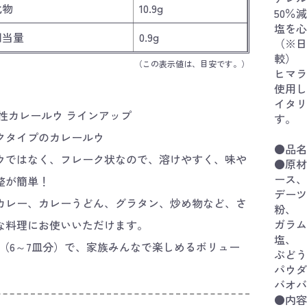
化物
10.9g
50％
塩を心
相当量
0.9g
（※日
較）
（この表示値は、目安です。）
ヒマラ
使用し
イタリ
物性カレールウ ラインアップ
す。
クタイプのカレールウ
●品名
ウではなく、フレーク状なので、溶けやすく、味や
●原材
ース、
整が簡単！
デーツ
カレー、カレーうどん、グラタン、炒め物など、さ
粉、
ガラム
な料理にお使いいただけます。
塩、
0g（6～7皿分）で、家族みんなで楽しめるボリュー
ぶどう
。
パウダ
バオバ
●内容