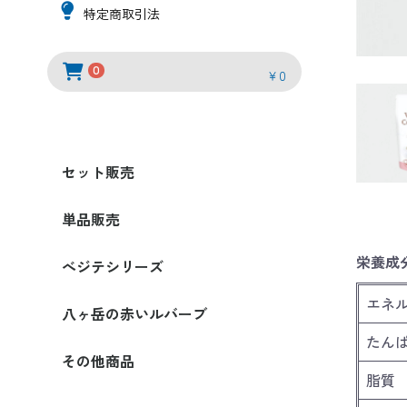
特定商取引法
0
￥0
セット販売
単品販売
栄養成分
べジテシリーズ
エネ
ルウタイプ
レトルトタイプ
備蓄用・非常食タイプ
八ヶ岳の赤いルバーブ
たん
その他商品
脂質