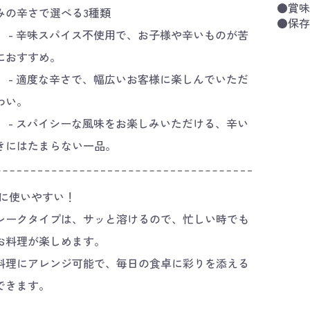
●賞味
お好みの辛さで選べる3種類
●保存
〉 - 辛味スパイス不使用で、お子様や辛いものが苦
におすすめ。
〉 - 適度な辛さで、幅広いお客様に楽しんでいただ
わい。
〉 - スパイシーな風味をお楽しみいただける、辛い
きにはたまらない一品。
料理に使いやすい！
レークタイプは、サッと溶けるので、忙しい時でも
お料理が楽しめます。
料理にアレンジ可能で、毎日の食卓に彩りを添える
できます。