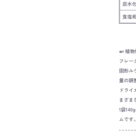
炭水
食塩
🍛 植
フレー
固形ル
量の調
ドライ
まざま
1袋14
ムです