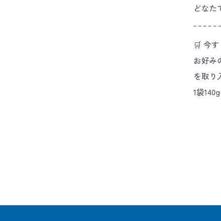
どなた
🛒 今
お好み
を取り
1袋1