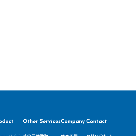
oduct
Other Services
Company
Contact