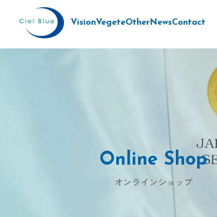
Vision
Vegete
Other
News
Contact
Online Shop
オンラインショップ