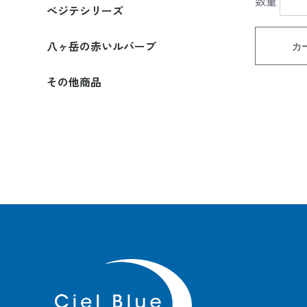
数量
べジテシリーズ
ルウタイプ
レトルトタイプ
備蓄用・非常食タイプ
八ヶ岳の赤いルバーブ
カ
その他商品